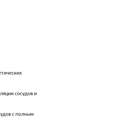
етических
ляции сосудов и
судов с полным