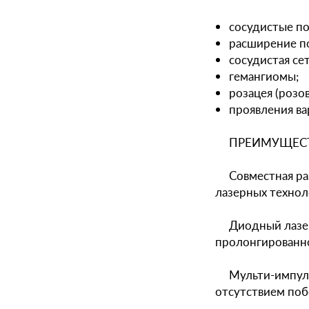
сосудистые по
расширение п
сосудистая сет
гемангиомы;
розацея (розов
проявления ва
ПРЕИМУЩЕСТ
Совместная ра
лазерных технол
Диодный лазер
пролонгированно
Мульти-импул
отсутствием поб