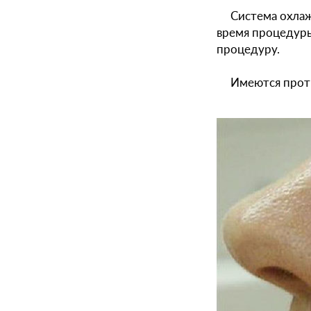
Система охла
время процедуры
процедуру.
Имеются проти